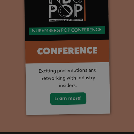
NUREMBERG POP CONFERENCE
CONFERENCE
Exciting presentations and
networking with industry
insiders.
Learn more!