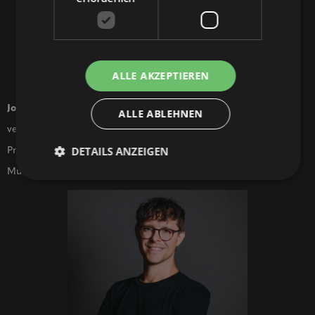
ALLE AKZEPTIEREN
Joe Dobroschke
ist u.a. als Autor und Musikkurator bei
ALLE ABLEHNEN
verschiedenen Musikformaten von BR PULS sowie als Musiker und
DETAILS ANZEIGEN
Produzent seit Jahren aktiver Teilnehmer in der bayerischen
Musikszene.