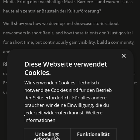
Media-Erfolg eine nachhaltige Musik-Karriere – und warum ist das
heute ein zentraler Baustein der Kulturförderung?
We’ll show you how we develop and showcase stories about
newcomers in short Reels, and how these talents don’t just go viral
for a short time, but continuously gain visibility, build a community,
and secure live performance opportunities.
×
Diese Webseite verwendet
Rita Romeo
ist Redakteurin beim jungen Content-Netzwerk PULS
Cookies.
des Bayerischen Rundfunks und arbeitet dort unter anderem für das
Wir verwenden Cookies. Technisch
Format PULS Startrampe, das musikalische Newcomer:innen fördert
notwendige Cookies sind für den Betrieb
und begleitet.
der Seite erforderlich. Für alles andere
brauchen wir deine Einwilligung, die du
jederzeit widerrufen kannst.
Weitere
Informationen
Unbedingt
Funktionalität
erforderlich