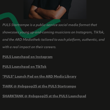
PULS Startrampe is a public-service social media format that
showcases young up-and-coming musicians on Instagram, TikTok,
and the ARD Mediathek: tailored to each platform, authentic, and
with a real impact on their careers.
PULS Launchpad on Instagram
PULS Launchpad on TikTok
"PULS" Launch Pad on the ARD Media Library
TJARK @ #nbgpop25 at the PULS Startrampe
SHARKTANK @ #nbgpop25 at the PULS Launchpad